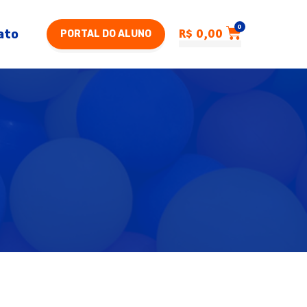
0
R$
0,00
ato
PORTAL DO ALUNO