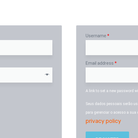
Register
Username
*
Email address
*
A link to set a new password wi
Seus dados pessoais serão usa
para gerenciar o acesso a sua
privacy policy
.